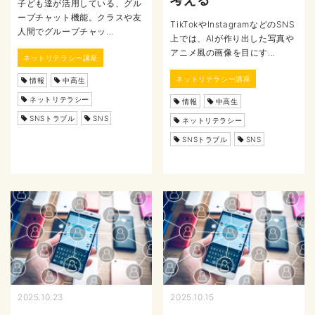
子ども達が活用している、グル
ープチャット機能。クラスや友
TikTokやInstagramなどのSNS
人間でグループチャッ...
上では、AIが作り出した写真や
アニメ風の画像を目にす...
ネットリテラシー講座
ネットリテラシー講座
情報
中高生
ネットリテラシー
情報
中高生
SNSトラブル
SNS
ネットリテラシー
SNSトラブル
SNS
2025.10.23
2025.10.15