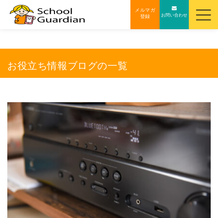
ナ
メルマガ
お問い合わせ
登録
ビ
ゲ
ー
シ
お役立ち情報ブログの一覧
ョ
ン
を
ス
キ
ッ
プ
す
る