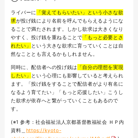
ライバーに
「覚えてもらいたい」という小さな欲
求
が投げ銭により名前を呼んでもらえるようにな
ることで満たされます。
しかし欲求は大きくなり
やすく、投げ銭を重ねることで
「もっと必要とさ
れたい」
という大きな欲求に育っていくことは自
然なこととも言えるかもしれません。
同時に、配信者への投げ銭は
「自分の理想を実現
したい」
という心理にも影響していると考えられ
ます。
「投げ銭をすることで配信者がより有名に
なるよう育てたい」「もっと応援したい」こうし
た欲求が依存へと繋がっていくこともあるので
す。
(※1 参考：社会福祉法人京都基督教福祉会 ＨＰ内
資料＿
https://kyoto-