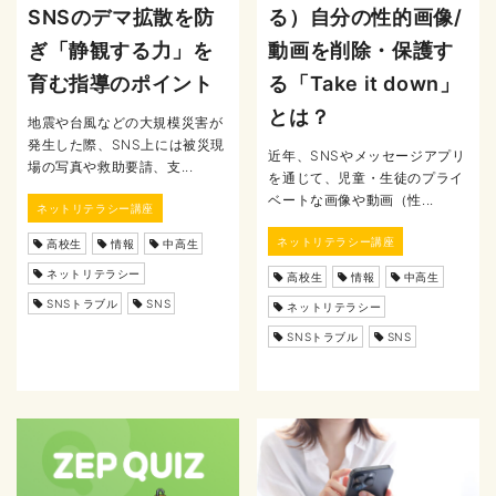
SNSのデマ拡散を防
る）自分の性的画像/
ぎ「静観する力」を
動画を削除・保護す
育む指導のポイント
る「Take it down」
とは？
地震や台風などの大規模災害が
発生した際、SNS上には被災現
近年、SNSやメッセージアプリ
場の写真や救助要請、支...
を通じて、児童・生徒のプライ
ベートな画像や動画（性...
ネットリテラシー講座
ネットリテラシー講座
高校生
情報
中高生
ネットリテラシー
高校生
情報
中高生
SNSトラブル
SNS
ネットリテラシー
SNSトラブル
SNS