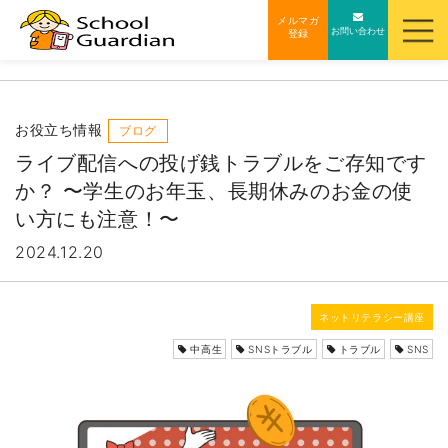
ナ
メルマガ
お問い合わせ
登録
ビ
ゲ
ー
シ
お役立ち情報
ブログ
ョ
ライブ配信への投げ銭トラブルをご存知です
ン
か？ 〜学生のお年玉、長期休みのお金の使
を
い方にも注意！〜
ス
2024.12.20
キ
ッ
プ
ネットリテラシー講座
す
中高生
SNSトラブル
トラブル
SNS
る