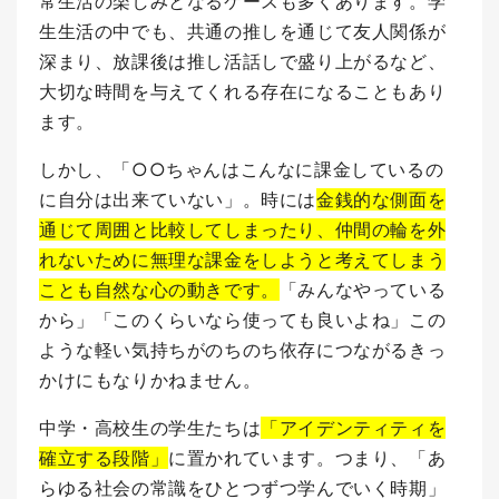
常生活の楽しみとなるケースも多くあります。
学
生生活の中でも、共通の推しを通じて友人関係が
深まり、放課後は推し活話しで盛り上がるなど、
大切な時間を与えてくれる存在になることもあり
ます。
しかし、「○○ちゃんはこんなに課金しているの
に自分は出来ていない」。
時には
金銭的な側面を
通じて周囲と比較してしまったり、仲間の輪を外
れないために無理な課金をしようと考えてしまう
ことも自然な心の動きです。
「みんなやっている
から」「このくらいなら使っても良いよね」この
ような軽い気持ちがのちのち依存につながるきっ
かけにもなりかねません。
中学・高校生の学生たちは
「アイデンティティを
確立する段階」
に置かれています。
つまり、「あ
らゆる社会の常識をひとつずつ学んでいく時期」