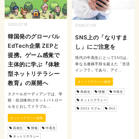
2026.07.16
2026.07.06
韓国発のグローバル
SNS上の「なりすま
EdTech企業 ZEPと
し」にご注意を
提携。ゲーム感覚で
現代の中高生にとってSNSは、
主体的に学ぶ『体験
単なる連絡手段を超えた「生活
インフラ」であり、アイ...
型ネットリテラシー
ネットリテラシー講座
教育』の展開へ
高校生
情報
中高生
スクールガーディアンでは、学
校・自治体向けネットパトロー
ネットリテラシー
ルをとおしてトラブル...
SNSトラブル
SNS
ネットリテラシー講座
高校生
情報
中高生
ネットリテラシー