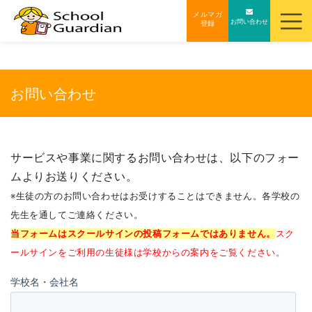
ナ
メルマガ
お問い合わせ
登録
ビ
ゲ
ー
シ
お問い合わせ
ョ
ン
を
サービスや事業に関するお問い合わせは、以下のフォー
ス
ムよりお送りください。
キ
ッ
※生徒の方のお問い合わせはお受けすることはできません。各学校の
プ
先生を通してご連絡ください。
す
当フォームはスクールサインの投稿フォームではありません。
スク
る
ールサインをご利用の生徒様は学校からの案内をご覧ください。