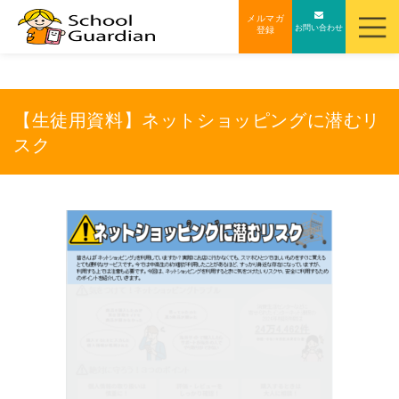
ナ
メルマガ
お問い合わせ
登録
ビ
ゲ
ー
シ
【生徒用資料】ネットショッピングに潜むリ
ョ
スク
ン
を
ス
キ
ッ
プ
す
る