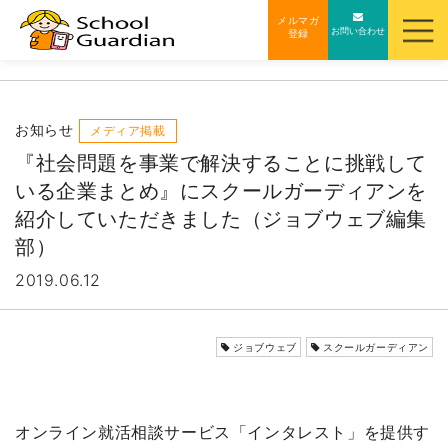
ナ
メルマガ
お問い合わせ
登録
ビ
ゲ
ー
シ
お知らせ
メディア掲載
ョ
『社会問題を事業で解決することに挑戦して
ン
いる企業まとめ』にスクールガーディアンを
を
紹介していただきました（ジョブウェブ編集
ス
部）
キ
2019.06.12
ッ
プ
す
ジョブウェブ
スクールガーディアン
る
オンライン就活相談サービス「インタレスト」を提供す