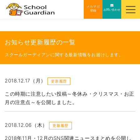
ナ
メルマガ
お問い合わせ
登録
ビ
ゲ
ー
シ
お知らせ更新履歴の一覧
ョ
ン
スクールガーディアンに関する最新情報をお届けします。
を
ス
キ
2018.12.17（月）
更新履歴
ッ
この時期に注意したい投稿～冬休み・クリスマス・お正
プ
月の注意点～を公開しました。
す
る
2018.12.06（木）
更新履歴
2018年11月・12月のSNS関連ニュースまとめを公開し