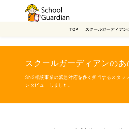
ナ
ビ
ゲ
TOP
スクールガーディアン
ー
シ
ョ
ン
スクールガーディアンのあの人
を
ス
SNS相談事業の緊急対応を多く担当するスタッ
キ
ンタビューしました。
ッ
プ
す
る