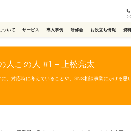
9
について
サービス
導入事例
研修会
お役立ち情報
資
この人 #1 – 上松亮太
フに、対応時に考えていることや、SNS相談事業にかける思