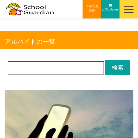
ナ
メルマガ
お問い合わせ
登録
ビ
ゲ
ー
シ
アルバイトの一覧
ョ
ン
を
検
ス
索:
キ
ッ
プ
す
る