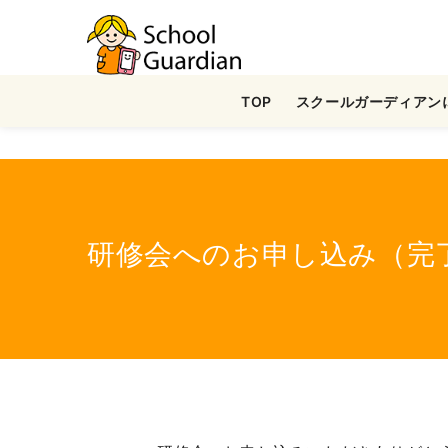
ナ
ビ
ゲ
TOP
スクールガーディアン
ー
シ
ョ
ン
を
ス
研修会へのお申し込み（完
キ
ッ
プ
す
る