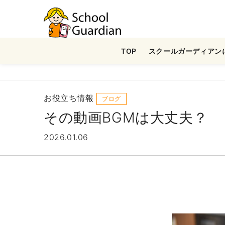
ナ
ビ
ゲ
TOP
スクールガーディアン
ー
シ
ョ
ン
お役立ち情報
ブログ
を
その動画BGMは大丈夫？ 
ス
キ
2026.01.06
ッ
プ
す
る