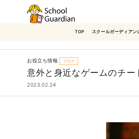
ナ
ビ
ゲ
TOP
スクールガーディアン
ー
シ
ョ
ン
お役立ち情報
ブログ
を
意外と身近なゲームのチー
ス
キ
2023.02.24
ッ
プ
す
る