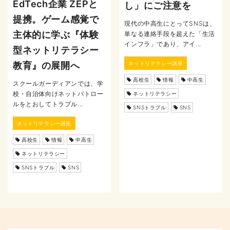
EdTech企業 ZEPと
し」にご注意を
提携。ゲーム感覚で
現代の中高生にとってSNSは、
主体的に学ぶ『体験
単なる連絡手段を超えた「生活
インフラ」であり、アイ...
型ネットリテラシー
ネットリテラシー講座
教育』の展開へ
高校生
情報
中高生
スクールガーディアンでは、学
校・自治体向けネットパトロー
ネットリテラシー
ルをとおしてトラブル...
SNSトラブル
SNS
ネットリテラシー講座
高校生
情報
中高生
ネットリテラシー
SNSトラブル
SNS