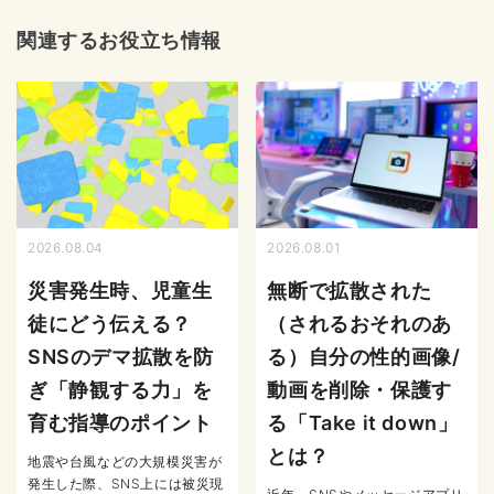
関連するお役立ち情報
2026.08.04
2026.08.01
災害発生時、児童生
無断で拡散された
徒にどう伝える？
（されるおそれのあ
SNSのデマ拡散を防
る）自分の性的画像/
ぎ「静観する力」を
動画を削除・保護す
育む指導のポイント
る「Take it down」
とは？
地震や台風などの大規模災害が
発生した際、SNS上には被災現