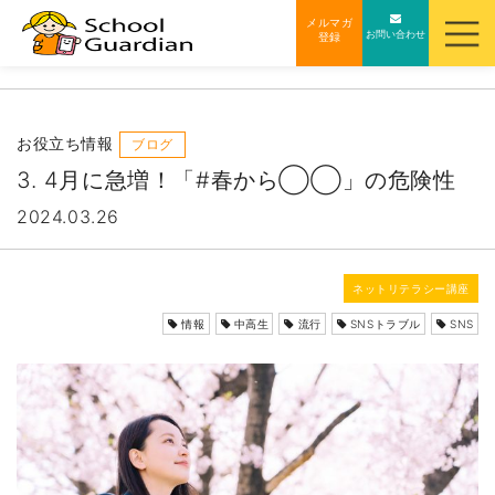
ナ
メルマガ
お問い合わせ
登録
ビ
ゲ
ー
シ
お役立ち情報
ブログ
ョ
3. 4月に急増！「#春から◯◯」の危険性
ン
2024.03.26
を
ス
キ
ネットリテラシー講座
ッ
情報
中高生
流行
SNSトラブル
SNS
プ
す
る