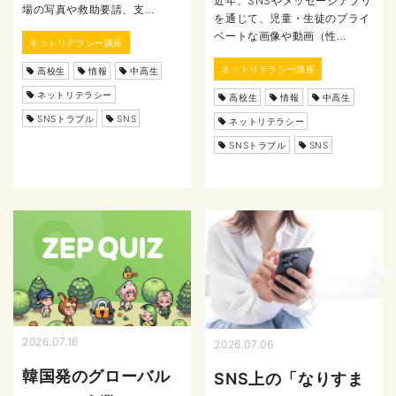
近年、SNSやメッセージアプリ
場の写真や救助要請、支...
を通じて、児童・生徒のプライ
ベートな画像や動画（性...
ネットリテラシー講座
ネットリテラシー講座
高校生
情報
中高生
ネットリテラシー
高校生
情報
中高生
SNSトラブル
SNS
ネットリテラシー
SNSトラブル
SNS
2026.07.16
2026.07.06
韓国発のグローバル
SNS上の「なりすま