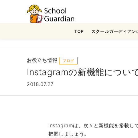
ナ
ビ
ゲ
TOP
スクールガーディアン
ー
シ
ョ
ン
お役立ち情報
ブログ
を
Instagramの新機能につい
ス
キ
2018.07.27
ッ
プ
す
る
Instagramは、次々と新機能を
把握しましょう。