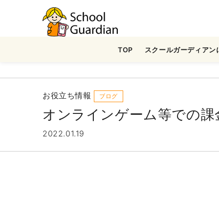
ナ
ビ
ゲ
TOP
スクールガーディアン
ー
シ
ョ
ン
お役立ち情報
ブログ
を
オンラインゲーム等での課
ス
キ
2022.01.19
ッ
プ
す
る