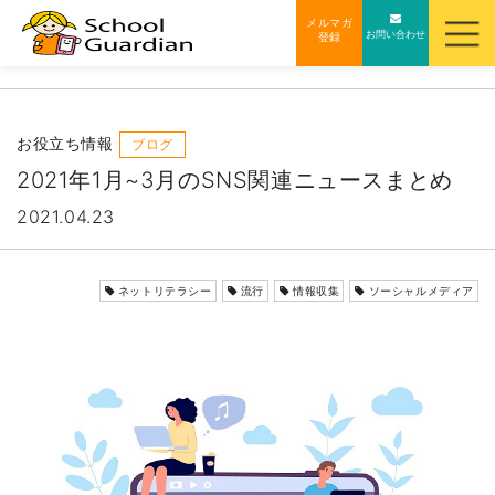
ナ
メルマガ
お問い合わせ
登録
ビ
ゲ
ー
シ
お役立ち情報
ブログ
ョ
2021年1月~3月のSNS関連ニュースまとめ
ン
2021.04.23
を
ス
キ
ネットリテラシー
流行
情報収集
ソーシャルメディア
ッ
プ
す
る