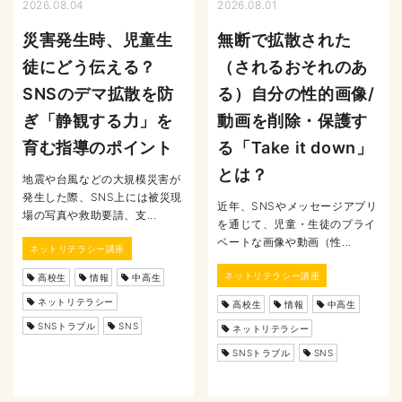
2026.08.04
2026.08.01
災害発生時、児童生
無断で拡散された
徒にどう伝える？
（されるおそれのあ
SNSのデマ拡散を防
る）自分の性的画像/
ぎ「静観する力」を
動画を削除・保護す
育む指導のポイント
る「Take it down」
とは？
地震や台風などの大規模災害が
発生した際、SNS上には被災現
近年、SNSやメッセージアプリ
場の写真や救助要請、支...
を通じて、児童・生徒のプライ
ベートな画像や動画（性...
ネットリテラシー講座
ネットリテラシー講座
高校生
情報
中高生
ネットリテラシー
高校生
情報
中高生
SNSトラブル
SNS
ネットリテラシー
SNSトラブル
SNS