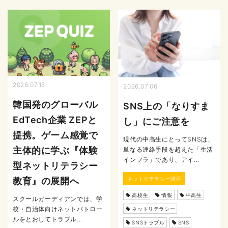
2026.07.16
2026.07.06
韓国発のグローバル
SNS上の「なりすま
EdTech企業 ZEPと
し」にご注意を
提携。ゲーム感覚で
現代の中高生にとってSNSは、
主体的に学ぶ『体験
単なる連絡手段を超えた「生活
インフラ」であり、アイ...
型ネットリテラシー
ネットリテラシー講座
教育』の展開へ
高校生
情報
中高生
スクールガーディアンでは、学
校・自治体向けネットパトロー
ネットリテラシー
ルをとおしてトラブル...
SNSトラブル
SNS