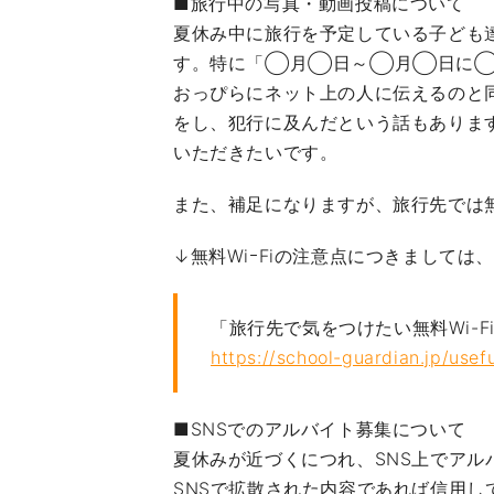
■旅行中の写真・動画投稿について
夏休み中に旅行を予定している子ども
す。特に「◯月◯日～◯月◯日に◯
おっぴらにネット上の人に伝えるのと同
をし、犯行に及んだという話もありま
いただきたいです。
また、補足になりますが、旅行先では無
↓無料WiｰFiの注意点につきまして
「旅行先で気をつけたい無料Wi-F
https://school-guardian.jp/usefu
■SNSでのアルバイト募集について
夏休みが近づくにつれ、SNS上でア
SNSで拡散された内容であれば信用