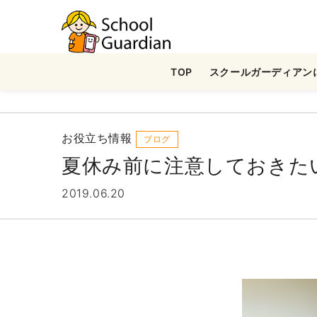
ナ
ビ
ゲ
TOP
スクールガーディアン
ー
シ
ョ
ン
お役立ち情報
ブログ
を
夏休み前に注意しておきた
ス
キ
2019.06.20
ッ
プ
す
る