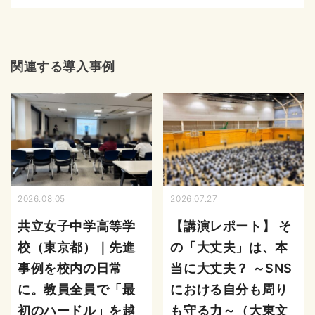
関連する導入事例
2026.08.05
2026.07.27
共立女子中学高等学
【講演レポート】 そ
校（東京都）｜先進
の「大丈夫」は、本
事例を校内の日常
当に大丈夫？ ～SNS
に。教員全員で「最
における自分も周り
初のハードル」を越
も守る力～（大東文