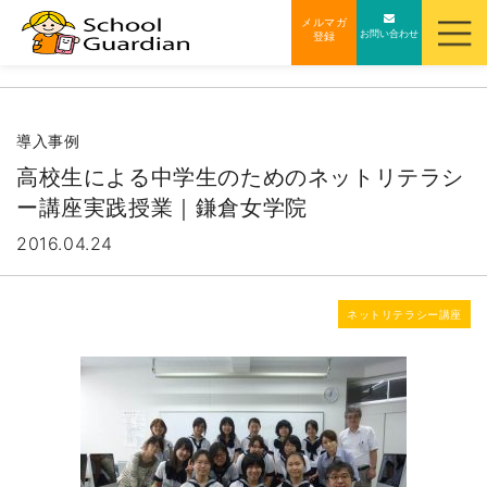
ナ
メルマガ
お問い合わせ
登録
ビ
ゲ
ー
シ
導入事例
ョ
高校生による中学生のためのネットリテラシ
ン
ー講座実践授業｜鎌倉女学院
を
2016.04.24
ス
キ
ッ
ネットリテラシー講座
プ
す
る