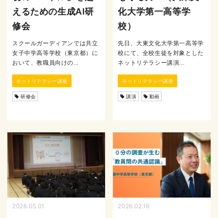
えるための生成AI研
化大学第一高等学
修会
校）
スクールガーディアンでは共立
先日、大東文化大学第一高等学
女子中学高等学校（東京都）に
校にて、全校生徒を対象とした
おいて、教職員向けの...
ネットリテラシー講演...
ネットリテラシー講座
ネットリテラシー講座
研修会
講演
動画
2026.05.01
2026.02.16