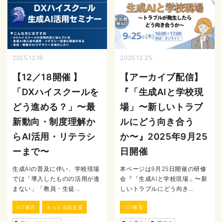
2025.12.18
2025.12.25
【12／18開催 】
【アーカイブ配信】
「DXハイスクールを
『「生成AIと学校現
どう進める？」〜最
場」〜新しいトラブ
新動向・制度理解か
ルにどう向き合う
らAI活用・リテラシ
か〜』2025年9月25
ーまで〜
日開催
生成AIの普及に伴い、学校現場
本ページは9月25日開催の研修
では「導入したものの活用が進
会『「生成AIと学校現場」〜新
まない」「教員・生徒...
しいトラブルにどう向き...
ICT教育
ネット活用支援
ICT教育