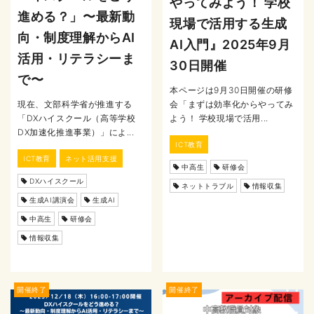
やってみよう！ 学校
進める？」〜最新動
現場で活用する生成
向・制度理解からAI
AI入門』2025年9月
活用・リテラシーま
30日開催
で〜
本ページは9月30日開催の研修
現在、文部科学省が推進する
会「まずは効率化からやってみ
「DXハイスクール（高等学校
よう！ 学校現場で活用...
DX加速化推進事業）」によ...
ICT教育
ICT教育
ネット活用支援
中高生
研修会
DXハイスクール
ネットトラブル
情報収集
生成AI講演会
生成AI
中高生
研修会
情報収集
開催終了
開催終了