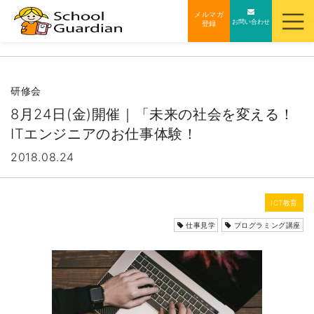
ナ
メルマガ
お問い合わせ
登録
ビ
ゲ
ー
シ
研修会
ョ
8月24日(金)開催｜「未来の社会を変える！
ン
ITエンジニアのお仕事体験！
を
2018.08.24
ス
キ
ッ
ICT教育
プ
仕事見学
プログラミング講座
す
る