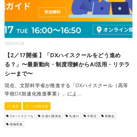
2026.01.28
【2／17開催 】「DXハイスクールをどう進め
る？」〜最新動向・制度理解からAI活用・リテラ
シーまで〜
現在、文部科学省が推進する「DXハイスクール（高等
学校DX加速化推進事業）」によ...
ICT教育
ネット活用支援
DXハイスクール
生成AI講演会
生成AI
中高生
研修会
情報収集