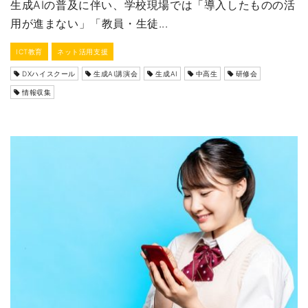
生成AIの普及に伴い、学校現場では「導入したものの活
用が進まない」「教員・生徒...
ICT教育
ネット活用支援
DXハイスクール
生成AI講演会
生成AI
中高生
研修会
情報収集