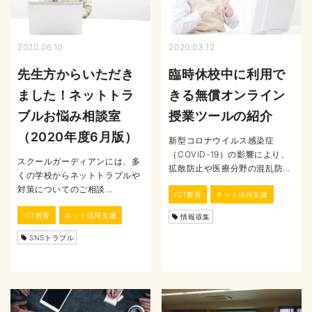
2020.06.10
2020.03.12
先生方からいただき
臨時休校中に利用で
ました！ネットトラ
きる無償オンライン
ブルお悩み相談室
授業ツールの紹介
（2020年度6月版）
新型コロナウイルス感染症
（COVID-19）の影響により、
スクールガーディアンには、多
拡散防止や医療分野の混乱防...
くの学校からネットトラブルや
対策についてのご相談...
ICT教育
ネット活用支援
ICT教育
ネット活用支援
情報収集
SNSトラブル