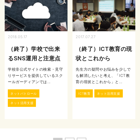
2018.05.17
2017.07.27
（終了）学校で出来
（終了）ICT教育の現
るSNS運用と注意点
状とこれから
学校非公式サイトの検索・見守
先生方の疑問やお悩みを少しで
りサービスを提供しているスク
も解消したいと考え、「ICT教
ールガーディアンでは...
育の現状とこれから」と...
ネットパトロール
ICT教育
ネット活用支援
ネット活用支援