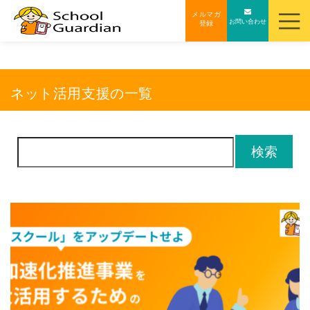
ナ
メルマガ
お問い合わせ
登録
ビ
ゲ
ー
シ
ネット活用支援の一覧
ョ
ン
を
検
ス
索:
キ
ッ
プ
す
る