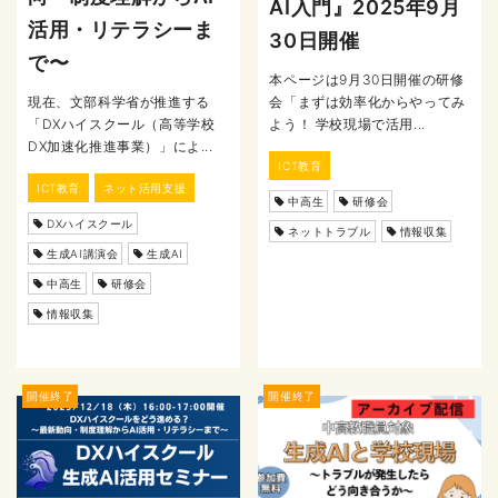
AI入門』2025年9月
活用・リテラシーま
30日開催
で〜
本ページは9月30日開催の研修
現在、文部科学省が推進する
会「まずは効率化からやってみ
「DXハイスクール（高等学校
よう！ 学校現場で活用...
DX加速化推進事業）」によ...
ICT教育
ICT教育
ネット活用支援
中高生
研修会
DXハイスクール
ネットトラブル
情報収集
生成AI講演会
生成AI
中高生
研修会
情報収集
開催終了
開催終了