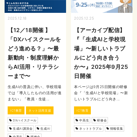
2025.12.18
2025.12.25
【12／18開催 】
【アーカイブ配信】
「DXハイスクールを
『「生成AIと学校現
どう進める？」〜最
場」〜新しいトラブ
新動向・制度理解か
ルにどう向き合う
らAI活用・リテラシ
か〜』2025年9月25
ーまで〜
日開催
生成AIの普及に伴い、学校現場
本ページは9月25日開催の研修
では「導入したものの活用が進
会『「生成AIと学校現場」〜新
まない」「教員・生徒...
しいトラブルにどう向き...
ICT教育
ネット活用支援
ICT教育
DXハイスクール
中高生
研修会
生成AI講演会
生成AI
ネットトラブル
情報収集
中高生
研修会