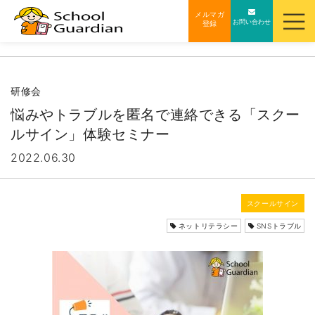
ナ
メルマガ
お問い合わせ
登録
ビ
ゲ
ー
シ
研修会
ョ
悩みやトラブルを匿名で連絡できる「スクー
ン
ルサイン」体験セミナー
を
2022.06.30
ス
キ
ッ
スクールサイン
プ
ネットリテラシー
SNSトラブル
す
る