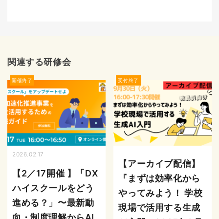
関連する研修会
開催終了
受付終了
2026.02.17
【アーカイブ配信】
【2／17開催 】「DX
『まずは効率化から
ハイスクールをどう
やってみよう！ 学校
進める？」〜最新動
現場で活用する生成
向・制度理解からAI