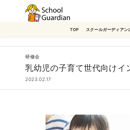
ナ
ビ
ゲ
TOP
スクールガーディアン
ー
シ
ョ
ン
研修会
を
乳幼児の子育て世代向けイ
ス
キ
2023.02.17
ッ
プ
す
る