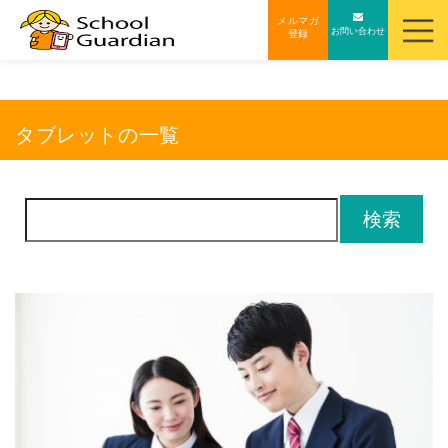
ナ
メルマガ
お問い合わせ
登録
ビ
ゲ
ー
シ
タブレットの一覧
ョ
ン
を
検
ス
索:
キ
ッ
プ
す
る