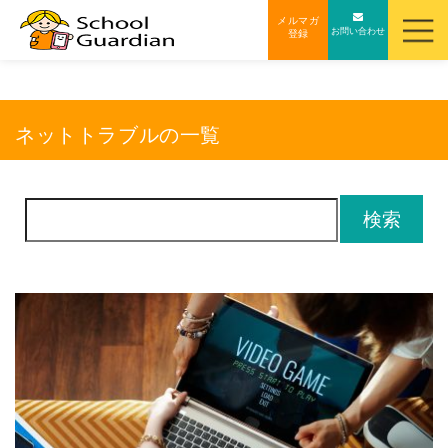
ナ
メルマガ
お問い合わせ
登録
ビ
ゲ
ー
シ
ネットトラブルの一覧
ョ
ン
を
検
ス
索:
キ
ッ
プ
す
る