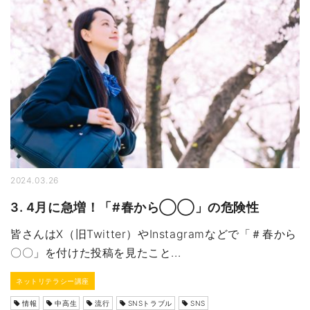
2024.03.26
3. 4月に急増！「#春から◯◯」の危険性
皆さんはX（旧Twitter）やInstagramなどで「＃春から
〇〇」を付けた投稿を見たこと...
ネットリテラシー講座
情報
中高生
流行
SNSトラブル
SNS