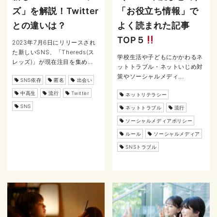
ズ」を解説！Twitter
「お役立ち情報」で
との違いは？
よく読まれた記事
TOP５
2023年7月6日にリリースされ
た新しいSNS、「Thereds(ス
学校生活や子どもにかかわるネ
レッズ)」が現在注目を集め...
ットトラブル・ネットいじめ対
策やソーシャルメディ...
SNS依存
匿名
出会い
中高生
流行
Twitter
ネットリテラシー
SNS
ネットトラブル
流行
ソーシャルメディアポリシー
ルール
ソーシャルメディア
SNSトラブル