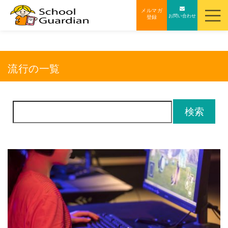
ナ
メルマガ
お問い合わせ
登録
ビ
ゲ
ー
シ
流行の一覧
ョ
ン
を
検
ス
索:
キ
ッ
プ
す
る