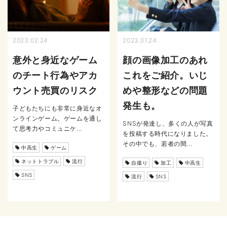
2023.02.24
2023.01.24
意外と身近なゲーム
顔の画像加工のあれ
のチート行為やアカ
これをご紹介。いじ
ウント売買のリスク
めや整形などの問題
発生も。
子どもたちにも非常に身近なオ
ンラインゲーム。ゲームを通し
SNSが発達し、多くの人が写真
て思考力やコミュニケ...
を投稿する時代になりました。
その中でも、若者の間...
中高生
ゲーム
ネットトラブル
流行
自撮り
加工
中高生
SNS
流行
SNS