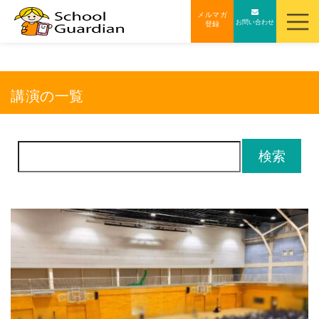
ナ
メルマガ
お問い合わせ
登録
ビ
ゲ
ー
シ
講演の一覧
ョ
ン
を
検
ス
索:
キ
ッ
プ
す
る