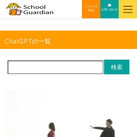
ナ
メルマガ
お問い合わせ
登録
ビ
ゲ
ー
シ
ChatGPTの一覧
ョ
ン
を
検
ス
索:
キ
ッ
プ
す
る