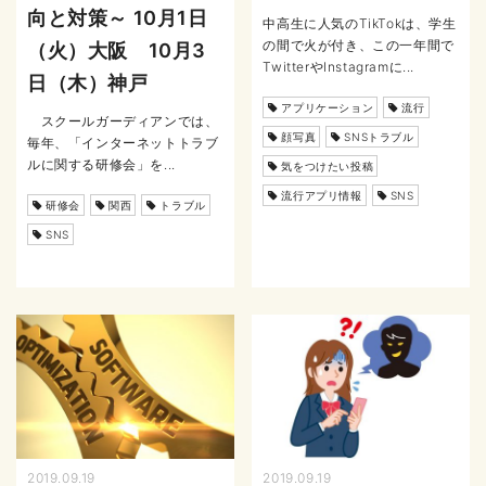
向と対策～ 10月1日
中高生に人気のTikTokは、学生
の間で火が付き、この一年間で
（火）大阪 10月3
TwitterやInstagramに...
日（木）神戸
アプリケーション
流行
スクールガーディアンでは、
顔写真
SNSトラブル
毎年、「インターネットトラブ
ルに関する研修会」を...
気をつけたい投稿
流行アプリ情報
SNS
研修会
関西
トラブル
SNS
2019.09.19
2019.09.19