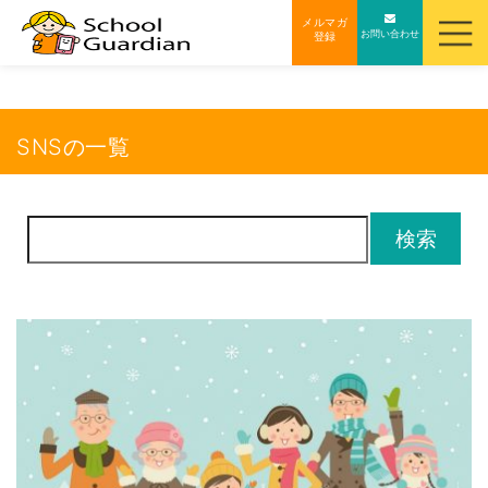
ナ
メルマガ
お問い合わせ
登録
ビ
ゲ
ー
シ
SNSの一覧
ョ
ン
を
検
ス
索:
キ
ッ
プ
す
る