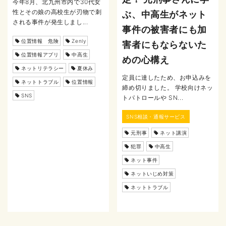
今年8月、北九州市内で30代女
性とその娘の高校生が刃物で刺
ぶ、中高生がネット
される事件が発生しまし...
事件の被害者にも加
位置情報 危険
Zenly
害者にもならないた
位置情報アプリ
中高生
めの心構え
ネットリテラシー
夏休み
定員に達したため、お申込みを
ネットトラブル
位置情報
締め切りました。 学校向けネッ
SNS
トパトロールや SN...
SNS相談・通報サービス
元刑事
ネット講演
犯罪
中高生
ネット事件
ネットいじめ対策
ネットトラブル