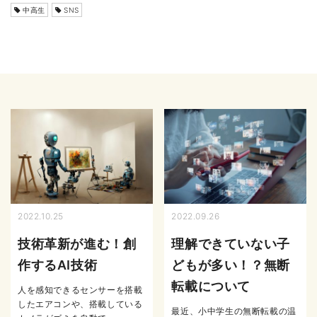
中高生
SNS
2022.10.25
2022.09.26
技術革新が進む！創
理解できていない子
作するAI技術
どもが多い！？無断
転載について
人を感知できるセンサーを搭載
したエアコンや、搭載している
最近、小中学生の無断転載の温