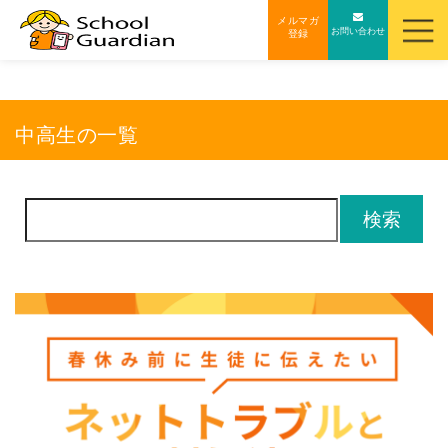
ナ
メルマガ
お問い合わせ
登録
ビ
ゲ
ー
シ
中高生の一覧
ョ
ン
を
検
ス
索:
キ
ッ
プ
す
る