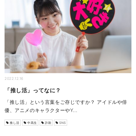
2022.12.16
「推し活」ってなに？
「推し活」という言葉をご存じですか？ アイドルや俳
優、アニメのキャラクターやY...
推し活
中高生
詐欺
SNS