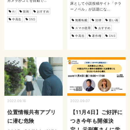
カメラがゴミを自動で...
床として小説投稿サイト「テラ
ーノベル」が話題にな...
AI
技術
おすすめ
中高生
SNS
無断転載
法律
拾い画
スマホ使用
おすすめ
中高生
著作権
SNS
2022.09.16
2022.09.07
位置情報共有アプリ
【11月4日】ご好評に
に潜む危険
つき今年も開催決
定！ 元刑事さんに学